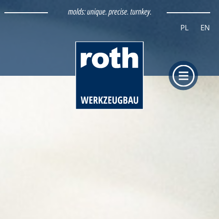
PL
EN