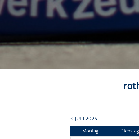
rot
< JULI 2026
Mo
ntag
Di
enstag