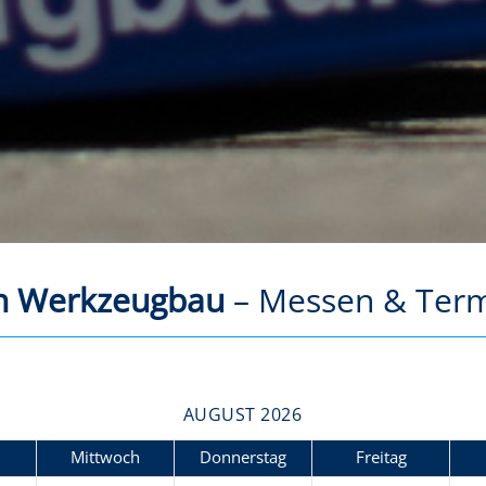
h Werkzeugbau
– Messen & Ter
AUGUST 2026
Mi
ttwoch
Do
nnerstag
Fr
eitag