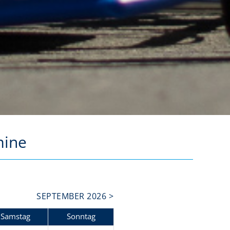
mine
SEPTEMBER 2026 >
Sa
mstag
So
nntag