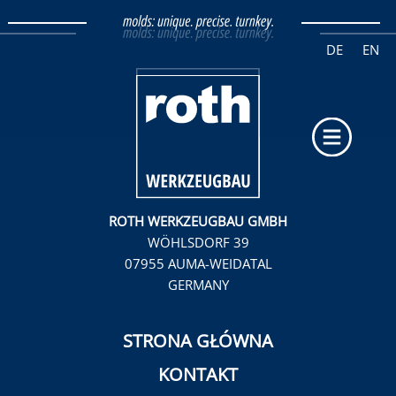
ARBEITEN BEI ROTH
DE
EN
AUSBILDUNG BEI ROTH
JOBANGEBOTE
NASZA FIRMA
ROTH WERKZEUGBAU GMBH
WÖHLSDORF 39
BLOG + NEWS COMPANY
07955 AUMA-WEIDATAL
GERMANY
BLOG + NEWS PEOPLE
EVENTS
STRONA GŁÓWNA
RODZINA W ZAKŁADZIE
KONTAKT
CO NAS NAPĘDZA