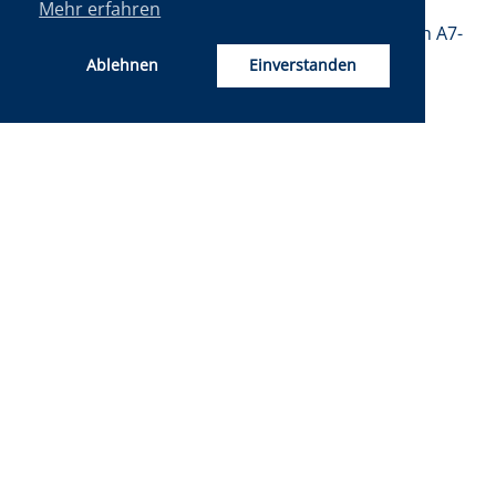
Mehr erfahren
We look forward to our visitors in Hall A7/Booth A7-
7402.
Ablehnen
Einverstanden
ZURÜCK
ROTH WERKZEUGBAU GMBH
WÖHLSDORF 39