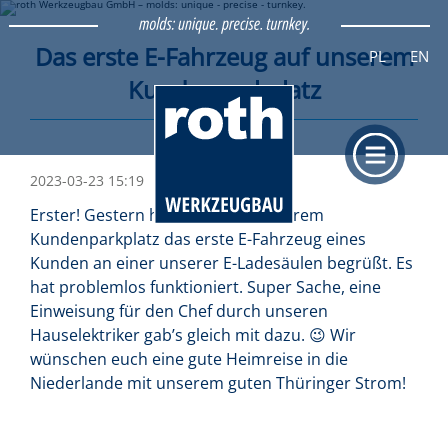
UNSER UNTERNEHMEN
Das erste E-Fahrzeug auf unserem
PL
EN
Kundenparkplatz
BLOG & NEWS COMPANY
EVENTS
FAMILIE IM BETRIEB
2023-03-23 15:19
WAS UNS ANTREIBT
Erster! Gestern haben wir auf unserem
Kundenparkplatz das erste E-Fahrzeug eines
GESCHICHTE
Kunden an einer unserer E-Ladesäulen begrüßt. Es
ZERTIFIZIERUNGEN
hat problemlos funktioniert. Super Sache, eine
KONTAKT
Einweisung für den Chef durch unseren
Hauselektriker gab’s gleich mit dazu. 😉 Wir
AGB
wünschen euch eine gute Heimreise in die
IMPRESSUM
Niederlande mit unserem guten Thüringer Strom!
DATENSCHUTZ